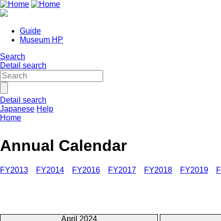
Guide
Museum HP
Search
Detail search
Detail search
Japanese
Help
Home
Annual Calendar
FY2013
FY2014
FY2016
FY2017
FY2018
FY2019
F
April 2024