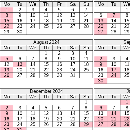
Mo
Tu
We
Th
Fr
Sa
Su
Mo
Tu
W
1
2
3
4
5
6
7
1
8
9
10
11
12
13
14
6
7
8
15
16
17
18
19
20
21
13
14
15
22
23
24
25
26
27
28
20
21
22
29
30
27
28
29
August 2024
Se
Mo
Tu
We
Th
Fr
Sa
Su
Mo
Tu
W
1
2
3
4
5
6
7
8
9
10
11
2
3
4
12
13
14
15
16
17
18
9
10
11
19
20
21
22
23
24
25
16
17
18
26
27
28
29
30
31
23
24
25
30
December 2024
J
Mo
Tu
We
Th
Fr
Sa
Su
Mo
Tu
W
1
1
2
3
4
5
6
7
8
6
7
8
9
10
11
12
13
14
15
13
14
15
16
17
18
19
20
21
22
20
21
22
23
24
25
26
27
28
29
27
28
29
30
31