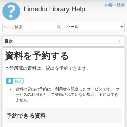
内容へ移動
Limedio Library Help
目次
資料を予約する
本館所蔵の資料は、貸出を予約できます。
補足
資料の貸出の予約は、利用者を限定したサービスです。 サ
ービスの利用者として登録されていない場合、予約はでき
ません。
予約できる資料